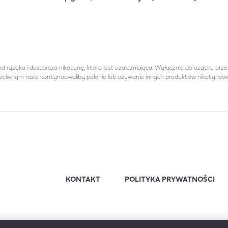
od ryzyka i dostarcza nikotynę, która jest uzależniająca. Wyłącznie do użytku prze
eciwnym razie kontynuowaliby palenie lub używanie innych produktów nikotynow
KONTAKT
POLITYKA PRYWATNOŚCI