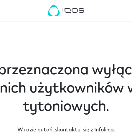
przeznaczona wyłąc
tnich użytkowników
tytoniowych.
W razie pytań, skontaktuj się z Infolinią.