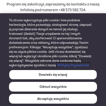
Program się zakończył, zapraszamy do kontaktu z naszą
Infolinią pod numerem +48 573 582 724.
Ta strona wykorzystuje pliki cookie i inne podobne
technologie, które pozwalają: obsługiwać stronę, ulepszać
ją poprzez zbieranie danych na temat jej obsługi,
trakować (śledzić) Twoje urządzenie na tej i innych
stronach tak, aby zaoferować Ci spersonalizowane
doświadczenia oraz reklamy, które odpowiadają Twoim
preferencjom. Klikając "Akceptuję wszystkie", zgadzasz
się na użycie plików cookie. Jeśli chcesz dowiedzieć się
więcej lub wyłączyć określone pliki cookie, kliknij "Dowiedz
© 2026 Philip Morris Polska Distribution Sp. z o.o.
się więcej". Wszystkie zebrane dane osobowe będą
Wszystkie prawa zastrzeżone.
wykorzystywane zgodnie z naszą
Polityką Prywatności
DEKLARACJA DOSTĘPNOŚCI
Dowiedz się więcej
Odrzuć wszystkie
Akceptuję wszystkie