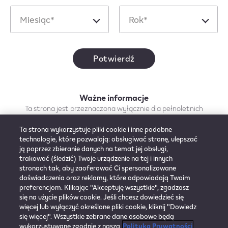
Ważne informacje:
Miesiąc
Rok
Ta strona jest przeznaczona wyłącznie dla pełnoletnich
Miesiąc*
Rok*
użytkowników wyrobów tytoniowych lub wyrobów
zawierających nikotynę. IQOS nie jest wolny od ryzyka.
IQOS jest przeznaczony wyłącznie dla pełnoletnich palaczy,
Potwierdź
którzy chcą dalej używać tytoniu.
Ważne informacje
Ta strona jest przeznaczona wyłącznie dla pełnoletnich
użytkowników wyrobów tytoniowych lub wyrobów
zawierających nikotynę. IQOS nie jest wolny od ryzyka. IQOS
Ta strona wykorzystuje pliki cookie i inne podobne
jest przeznaczony wyłącznie dla pełnoletnich palaczy, którzy
technologie, które pozwalają: obsługiwać stronę, ulepszać
KONTAKT
ją poprzez zbieranie danych na temat jej obsługi,
chcą dalej używać tytoniu.
trakować (śledzić) Twoje urządzenie na tej i innych
POLITYKA
stronach tak, aby zaoferować Ci spersonalizowane
PRYWATNOŚCI
doświadczenia oraz reklamy, które odpowiadają Twoim
preferencjom. Klikając "Akceptuję wszystkie", zgadzasz
się na użycie plików cookie. Jeśli chcesz dowiedzieć się
SKLEP IQOS.COM
więcej lub wyłączyć określone pliki cookie, kliknij "Dowiedz
się więcej". Wszystkie zebrane dane osobowe będą
wykorzystywane zgodnie z naszą
Polityką Prywatności
REGULAMIN