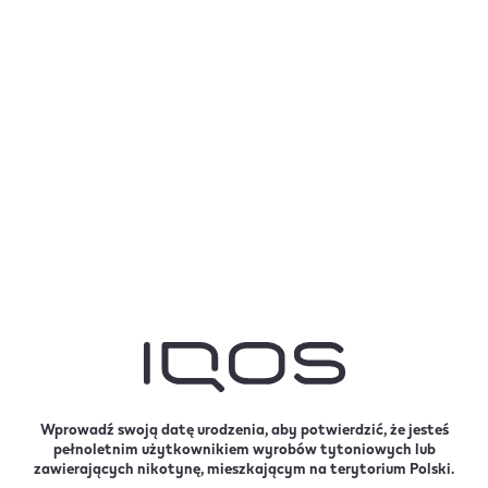
Przepraszamy!
Ta strona jest przeznaczona
wyłącznie dla pełnoletnich
użytkowników wyrobów
zawierających nikotynę, którzy
ukończyli 18 rok życia.
Wprowadź swoją datę urodzenia, aby potwierdzić, że jesteś
pełnoletnim użytkownikiem wyrobów tytoniowych lub
zawierających nikotynę, mieszkającym na terytorium Polski.