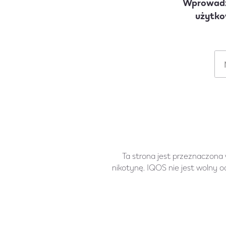
Wprowadź 
użytko
M
Ta strona jest przeznaczona
nikotynę. IQOS nie jest wolny o