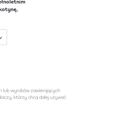
ełnoletnim
kotynę,
ch lub wyrobów zawierających
alaczy, którzy chcą dalej używać